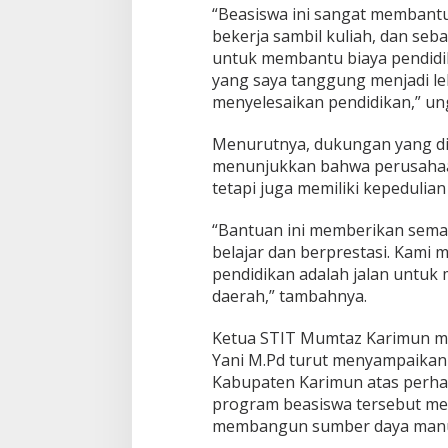
t
“Beasiswa ini sangat membantu
a
bekerja sambil kuliah, dan seb
-
untuk membantu biaya pendidik
c
yang saya tanggung menjadi leb
i
menyelesaikan pendidikan,” un
t
a
P
Menurutnya, dukungan yang d
e
menunjukkan bahwa perusahaa
n
tetapi juga memiliki kepeduli
d
i
d
“Bantuan ini memberikan sema
i
belajar dan berprestasi. Kami 
k
pendidikan adalah jalan untu
a
daerah,” tambahnya.
n
Ketua STIT Mumtaz Karimun me
Yani M.Pd turut menyampaikan 
Kabupaten Karimun atas perha
program beasiswa tersebut me
membangun sumber daya manus