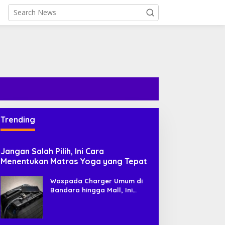
Trending
Jangan Salah Pilih, Ini Cara
Menentukan Matras Yoga yang Tepat
Waspada Charger Umum di
Bandara hingga Mall, Ini
Risiko Tersembunyi yang
Jarang Disadari Pengguna HP