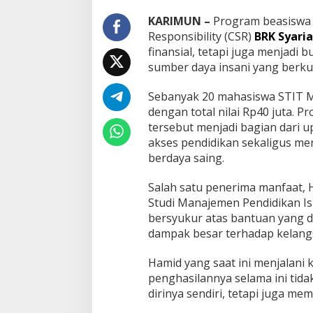
I
T
KARIMUN –
Program beasiswa y
M
Responsibility (CSR)
BRK Syari
u
finansial, tetapi juga menjadi
m
sumber daya insani yang berku
t
a
z
Sebanyak 20 mahasiswa STIT 
K
dengan total nilai Rp40 juta. 
a
tersebut menjadi bagian dari 
r
akses pendidikan sekaligus me
i
berdaya saing.
m
u
n
Salah satu penerima manfaat, 
W
Studi Manajemen Pendidikan I
u
bersyukur atas bantuan yang d
j
dampak besar terhadap kelang
u
d
k
Hamid yang saat ini menjalani
a
penghasilannya selama ini tid
n
dirinya sendiri, tetapi juga m
C
i