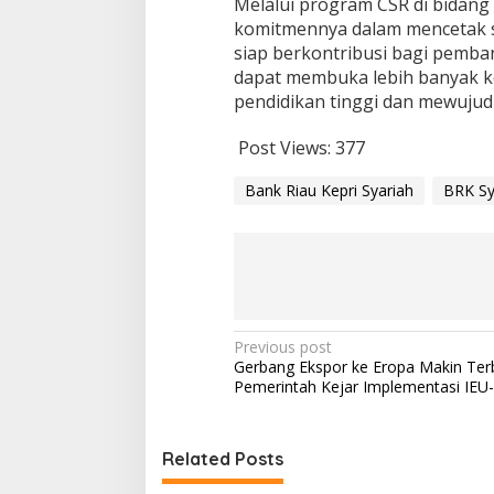
Melalui program CSR di bidang
komitmennya dalam mencetak s
siap berkontribusi bagi pemb
dapat membuka lebih banyak 
pendidikan tinggi dan mewujud
Post Views:
377
Bank Riau Kepri Syariah
BRK Sy
P
Previous post
Gerbang Ekspor ke Eropa Makin Ter
o
Pemerintah Kejar Implementasi IEU
s
t
Related Posts
n