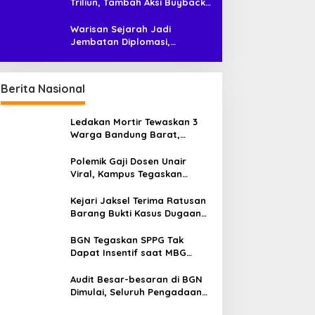
Triliun, Tambah Aksi Buyback
Rp4 Triliun untuk Perkuat Nilai
Saham
Warisan Sejarah Jadi
Jembatan Diplomasi,
Prabowo-Modi Mulai Proyek
Konservasi Prambanan
Berita Nasional
Ledakan Mortir Tewaskan 3
Warga Bandung Barat,
Diduga Saat Memulung
Amunisi Bekas
Polemik Gaji Dosen Unair
Viral, Kampus Tegaskan
Penghasilan Tak Hanya Gaji
Pokok
Kejari Jaksel Terima Ratusan
Barang Bukti Kasus Dugaan
Fitnah Ijazah Jokowi
BGN Tegaskan SPPG Tak
Dapat Insentif saat MBG
Libur: No Service, No Pay
Audit Besar-besaran di BGN
Dimulai, Seluruh Pengadaan
Program MBG Diperiksa