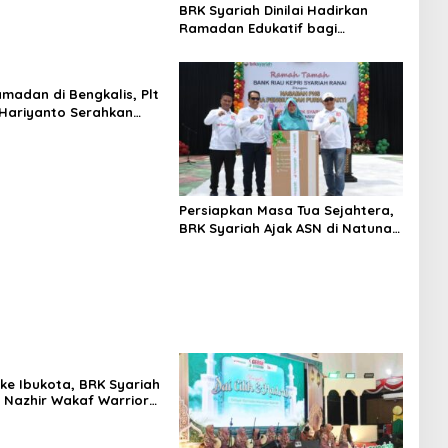
BRK Syariah Dinilai Hadirkan
Ramadan Edukatif bagi
Masyarakat Karimun
amadan di Bengkalis, Plt
 Hariyanto Serahkan
Kemitraan BRK Syariah
Muara Basung
Persiapkan Masa Tua Sejahtera,
BRK Syariah Ajak ASN di Natuna
Tetap Produktif
 ke Ibukota, BRK Syariah
Nazhir Wakaf Warrior
kan Wakaf Uang