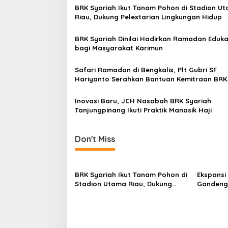
a
BRK Syariah Ikut Tanam Pohon di Stadion U
v
Riau, Dukung Pelestarian Lingkungan Hidup
i
BRK Syariah Dinilai Hadirkan Ramadan Eduka
g
bagi Masyarakat Karimun
a
Safari Ramadan di Bengkalis, Plt Gubri SF
t
Hariyanto Serahkan Bantuan Kemitraan BRK
i
Syariah di Desa Muara Basung
Inovasi Baru, JCH Nasabah BRK Syariah
o
Tanjungpinang Ikuti Praktik Manasik Haji
n
Don't Miss
BRK Syariah Ikut Tanam Pohon di
Ekspansi
Stadion Utama Riau, Dukung
Gandeng 
Pelestarian Lingkungan Hidup
Kembang