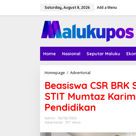
S
Add a Menu
k
Saturday, August 8, 2026
i
p
t
o
c
o
n
t
Home
Nasional
Seputar Maluku
Ekon
e
n
t
Homepage
/
Advertorial
B
e
Beasiswa CSR BRK 
a
s
STIT Mumtaz Karim
i
s
Pendidikan
w
a
C
Admin
06/06/2026
S
Advertorial
377 Views
R
B