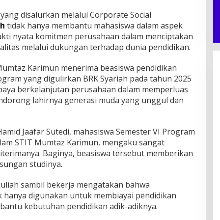
ang disalurkan melalui Corporate Social
ah
tidak hanya membantu mahasiswa dalam aspek
 bukti nyata komitmen perusahaan dalam menciptakan
alitas melalui dukungan terhadap dunia pendidikan.
Mumtaz Karimun menerima beasiswa pendidikan
Program yang digulirkan BRK Syariah pada tahun 2025
upaya berkelanjutan perusahaan dalam memperluas
ndorong lahirnya generasi muda yang unggul dan
Hamid Jaafar Sutedi, mahasiswa Semester VI Program
slam STIT Mumtaz Karimun, mengaku sangat
iterimanya. Baginya, beasiswa tersebut memberikan
sungan studinya.
 kuliah sambil bekerja mengatakan bahwa
ak hanya digunakan untuk membiayai pendidikan
embantu kebutuhan pendidikan adik-adiknya.