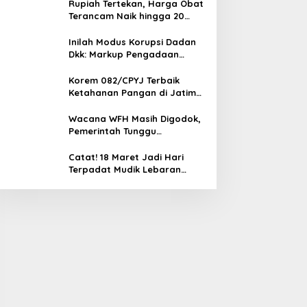
Rupiah Tertekan, Harga Obat
Terancam Naik hingga 20
Persen, Pemerintah Tetapkan
Batas Maksimal
Inilah Modus Korupsi Dadan
Dkk: Markup Pengadaan
Motor Listrik Rp 1 T, Sepatu,
Tablet
Korem 082/CPYJ Terbaik
Ketahanan Pangan di Jatim
Selatan, Babinsa Turun
Langsung ke Sawah
Wacana WFH Masih Digodok,
Pemerintah Tunggu
Keputusan Presiden Sebelum
Diumumkan
Catat! 18 Maret Jadi Hari
Terpadat Mudik Lebaran
2026, Arus Balik Memuncak 25
Maret