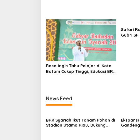
Safari R
Gubri SF
Bantuan 
di Desa 
Rasa Ingin Tahu Pelajar di Kota
Batam Cukup Tinggi, Edukasi BRK
Syariah Sangat Bermanfaat dan
Inspiratif
News Feed
BRK Syariah Ikut Tanam Pohon di
Ekspansi
Stadion Utama Riau, Dukung
Gandeng 
Pelestarian Lingkungan Hidup
Kembang