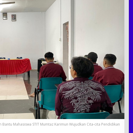
h Bantu Mahasiswa STIT Mumtaz Karimun Wujudkan Cita-cita Pendidikan