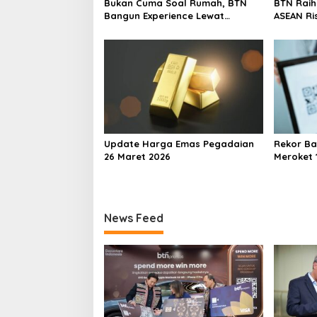
t
Bukan Cuma Soal Rumah, BTN
BTN Rai
i
Bangun Experience Lewat
ASEAN Ri
Fashion & Lifestyle
Transfor
o
Berstand
Perkuat
n
Berkelan
Update Harga Emas Pegadaian
Rekor Ba
26 Maret 2026
Meroket 1
Finansial
News Feed