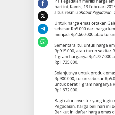
PT Pegadaian merilis harga em
m
hari ini, Kamis, 13 Februari 202
,
U
situs resmi
Sahabat Pegadaian
,
B
S
Untuk harga emas cetakan Gale
&
sebesar Rp5.000 dari harga ke
G
menjadi Rp1.660.000 atau turun
a
l
e
Sementara itu, untuk harga em
r
Rp915.000, atau turun sekitar 
i
1 gram harganya Rp1.727.000 at
2
Rp1.735.000.
4
K
o
Selanjutnya untuk produk emas
m
Rp900.000, turun sebesar Rp5.
p
untuk berat 1 gram harganya R
a
Rp1.672.000.
k
T
u
Bagi calon investor yang ingin 
r
Pegadaian, harga beli hari ini 
u
Berikut ini daftar harga emas di
n