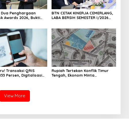
h Dua Penghargaan
BTN CETAK KINERJA CEMERLANG,
sk Awards 2026, Bukti
LABA BERSIH SEMESTER I/2026
masi Manajemen Risiko
MELESAT 40,8% DAN NPL TURUN
ar Internasional
JADI 2,99%
 Pertumbuhan
jutan
ru! Transaksi QRIS
Rupiah Tertekan Konflik Timur
33 Persen, Digitalisasi
Tengah, Ekonom Minta
 Kian Masif
Pemerintah Siapkan Langkah
Antisipasi Jangka Panjang
View More