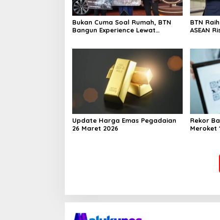
Bukan Cuma Soal Rumah, BTN
BTN Rai
Bangun Experience Lewat
ASEAN Ri
Fashion & Lifestyle
Transfor
Berstand
Perkuat
Berkelan
Update Harga Emas Pegadaian
Rekor Ba
26 Maret 2026
Meroket 1
Finansial