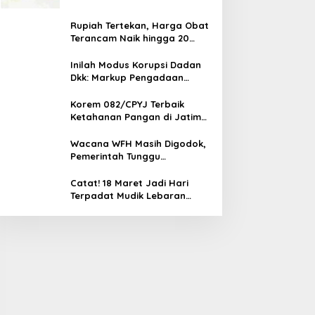
Rupiah Tertekan, Harga Obat
Terancam Naik hingga 20
Persen, Pemerintah Tetapkan
Batas Maksimal
Inilah Modus Korupsi Dadan
Dkk: Markup Pengadaan
Motor Listrik Rp 1 T, Sepatu,
Tablet
Korem 082/CPYJ Terbaik
Ketahanan Pangan di Jatim
Selatan, Babinsa Turun
Langsung ke Sawah
Wacana WFH Masih Digodok,
Pemerintah Tunggu
Keputusan Presiden Sebelum
Diumumkan
Catat! 18 Maret Jadi Hari
Terpadat Mudik Lebaran
2026, Arus Balik Memuncak 25
Maret