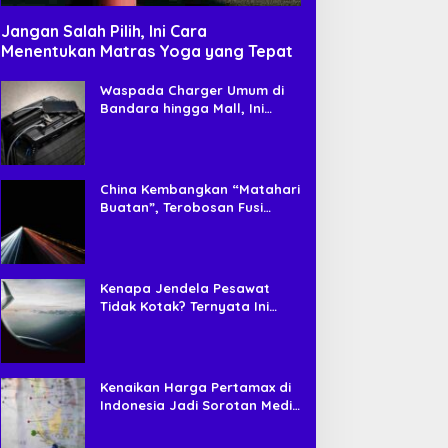
Jangan Salah Pilih, Ini Cara
Menentukan Matras Yoga yang Tepat
Waspada Charger Umum di
Bandara hingga Mall, Ini
Risiko Tersembunyi yang
Jarang Disadari Pengguna HP
China Kembangkan “Matahari
Buatan”, Terobosan Fusi
Nuklir yang Diklaim Bisa Jadi
Sumber Energi Masa Depan
Kenapa Jendela Pesawat
Tidak Kotak? Ternyata Ini
Alasan Teknis di Baliknya
Kenaikan Harga Pertamax di
Indonesia Jadi Sorotan Media
Asing, Perbandingan dengan
Negara ASEAN Mencuat