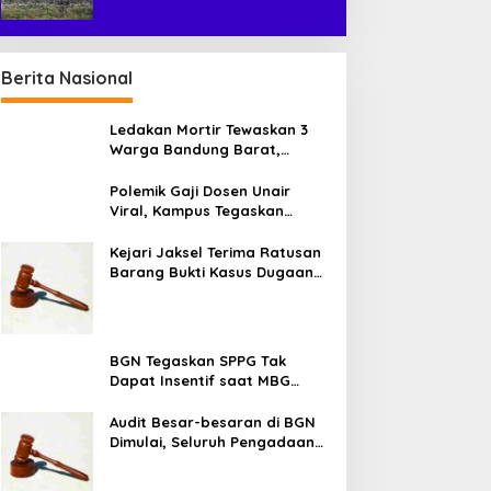
Berita Nasional
Ledakan Mortir Tewaskan 3
Warga Bandung Barat,
Diduga Saat Memulung
Amunisi Bekas
Polemik Gaji Dosen Unair
Viral, Kampus Tegaskan
Penghasilan Tak Hanya Gaji
Pokok
Kejari Jaksel Terima Ratusan
Barang Bukti Kasus Dugaan
Fitnah Ijazah Jokowi
BGN Tegaskan SPPG Tak
Dapat Insentif saat MBG
Libur: No Service, No Pay
Audit Besar-besaran di BGN
Dimulai, Seluruh Pengadaan
Program MBG Diperiksa