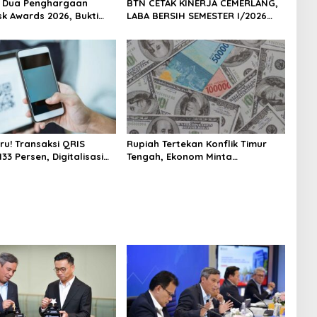
h Dua Penghargaan
BTN CETAK KINERJA CEMERLANG,
sk Awards 2026, Bukti
LABA BERSIH SEMESTER I/2026
masi Manajemen Risiko
MELESAT 40,8% DAN NPL TURUN
ar Internasional
JADI 2,99%
 Pertumbuhan
jutan
ru! Transaksi QRIS
Rupiah Tertekan Konflik Timur
33 Persen, Digitalisasi
Tengah, Ekonom Minta
 Kian Masif
Pemerintah Siapkan Langkah
Antisipasi Jangka Panjang