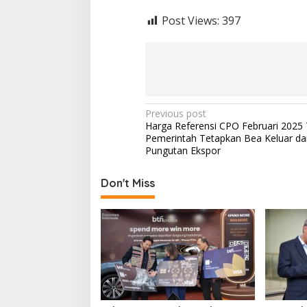
Post Views:
397
P
Previous post
Harga Referensi CPO Februari 2025 
o
Pemerintah Tetapkan Bea Keluar da
s
Pungutan Ekspor
t
Don't Miss
n
a
v
i
g
a