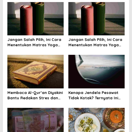
v
i
g
a
t
Jangan Salah Pilih, Ini Cara
Jangan Salah Pilih, Ini Cara
i
Menentukan Matras Yoga
Menentukan Matras Yoga
yang Tepat
yang Tepat
o
n
Membaca Al-Qur’an Diyakini
Kenapa Jendela Pesawat
Bantu Redakan Stres dan
Tidak Kotak? Ternyata Ini
Tenangkan Pikiran
Alasan Teknis di Baliknya