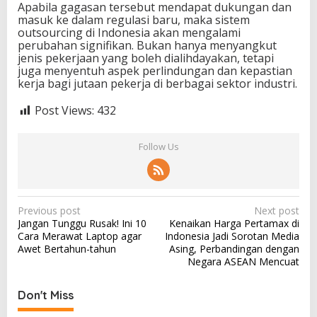
Apabila gagasan tersebut mendapat dukungan dan
masuk ke dalam regulasi baru, maka sistem
outsourcing di Indonesia akan mengalami
perubahan signifikan. Bukan hanya menyangkut
jenis pekerjaan yang boleh dialihdayakan, tetapi
juga menyentuh aspek perlindungan dan kepastian
kerja bagi jutaan pekerja di berbagai sektor industri.
Post Views:
432
Follow Us
P
Previous post
Next post
Jangan Tunggu Rusak! Ini 10
Kenaikan Harga Pertamax di
o
Cara Merawat Laptop agar
Indonesia Jadi Sorotan Media
s
Awet Bertahun-tahun
Asing, Perbandingan dengan
Negara ASEAN Mencuat
t
n
Don't Miss
a