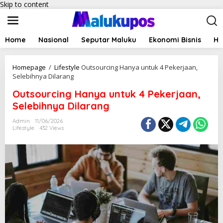
Skip to content
Home
Nasional
Seputar Maluku
Ekonomi Bisnis
Hu
Homepage
/
Lifestyle
Outsourcing Hanya untuk 4 Pekerjaan,
Selebihnya Dilarang
Outsourcing Hanya untuk 4 Pekerjaan,
Selebihnya Dilarang
Admin
11/06/2026
Lifestyle
432 Views