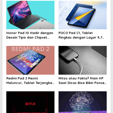
a
v
i
g
a
Honor Pad 10 Hadir dengan
POCO Pad C1, Tablet
t
Desain Tipis dan Chipset
Ringkas dengan Layar 9,7
i
Super Kencang
Inci dan Baterai 7.600 mAh
o
n
Redmi Pad 2 Resmi
Mitos atau Fakta? Main HP
Meluncur, Tablet Terjangkau
Saat Dicas Bisa Bikin Ponsel
dengan Layar Luas dan
Cepat Rusak
Performa Kencang