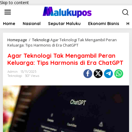
Skip to content
Home
Nasional
Seputar Maluku
Ekonomi Bisnis
Hu
Homepage
/
Teknologi
Agar Teknologi Tak Mengambil Peran
Keluarga: Tips Harmonis di Era ChatGPT
Agar Teknologi Tak Mengambil Peran
Keluarga: Tips Harmonis di Era ChatGPT
Admin
13/11/2025
Teknologi
307 Views