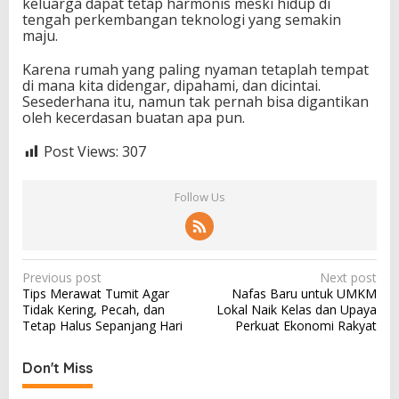
keluarga dapat tetap harmonis meski hidup di
tengah perkembangan teknologi yang semakin
maju.
Karena rumah yang paling nyaman tetaplah tempat
di mana kita didengar, dipahami, dan dicintai.
Sesederhana itu, namun tak pernah bisa digantikan
oleh kecerdasan buatan apa pun.
Post Views:
307
Follow Us
P
Previous post
Next post
Tips Merawat Tumit Agar
Nafas Baru untuk UMKM
o
Tidak Kering, Pecah, dan
Lokal Naik Kelas dan Upaya
s
Tetap Halus Sepanjang Hari
Perkuat Ekonomi Rakyat
t
Don't Miss
n