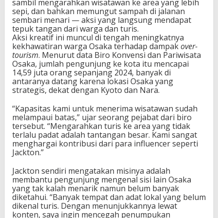
sambil mengarahkan wisatawan ke area yang lebih
sepi, dan bahkan memungut sampah di jalanan
sembari menari — aksi yang langsung mendapat
tepuk tangan dari warga dan turis.
Aksi kreatif ini muncul di tengah meningkatnya
kekhawatiran warga Osaka terhadap dampak
over-
tourism
. Menurut data Biro Konvensi dan Pariwisata
Osaka, jumlah pengunjung ke kota itu mencapai
14,59 juta orang sepanjang 2024, banyak di
antaranya datang karena lokasi Osaka yang
strategis, dekat dengan Kyoto dan Nara.
“Kapasitas kami untuk menerima wisatawan sudah
melampaui batas,” ujar seorang pejabat dari biro
tersebut. “Mengarahkan turis ke area yang tidak
terlalu padat adalah tantangan besar. Kami sangat
menghargai kontribusi dari para influencer seperti
Jackton.”
Jackton sendiri mengatakan misinya adalah
membantu pengunjung mengenal sisi lain Osaka
yang tak kalah menarik namun belum banyak
diketahui. “Banyak tempat dan adat lokal yang belum
dikenal turis. Dengan menunjukkannya lewat
konten, saya ingin mencegah penumpukan