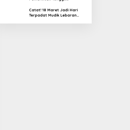
Keputusan Presiden Sebelum
Diumumkan
Catat! 18 Maret Jadi Hari
Terpadat Mudik Lebaran
2026, Arus Balik Memuncak 25
Maret