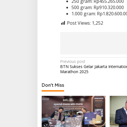
250 gram: Rp455.265.000
500 gram: Rp910.320.000
1.000 gram: Rp1.820.600.0
Post Views:
1,252
P
Previous post
BTN Sukses Gelar Jakarta Internatio
o
Marathon 2025
s
t
Don't Miss
n
a
v
i
g