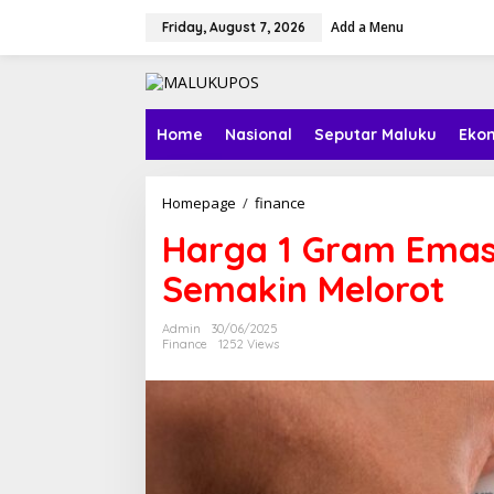
S
Add a Menu
k
Friday, August 7, 2026
i
p
t
o
c
Home
Nasional
Seputar Maluku
Ekon
o
n
t
Homepage
/
finance
H
e
a
n
Harga 1 Gram Emas
r
t
g
Semakin Melorot
a
1
G
Admin
30/06/2025
r
Finance
1252 Views
a
m
E
m
a
s
A