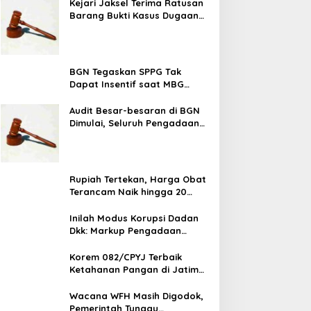
Pokok
Kejari Jaksel Terima Ratusan
Barang Bukti Kasus Dugaan
Fitnah Ijazah Jokowi
BGN Tegaskan SPPG Tak
Dapat Insentif saat MBG
Libur: No Service, No Pay
Audit Besar-besaran di BGN
Dimulai, Seluruh Pengadaan
Program MBG Diperiksa
Rupiah Tertekan, Harga Obat
Terancam Naik hingga 20
Persen, Pemerintah Tetapkan
Batas Maksimal
Inilah Modus Korupsi Dadan
Dkk: Markup Pengadaan
Motor Listrik Rp 1 T, Sepatu,
Tablet
Korem 082/CPYJ Terbaik
Ketahanan Pangan di Jatim
Selatan, Babinsa Turun
Langsung ke Sawah
Wacana WFH Masih Digodok,
Pemerintah Tunggu