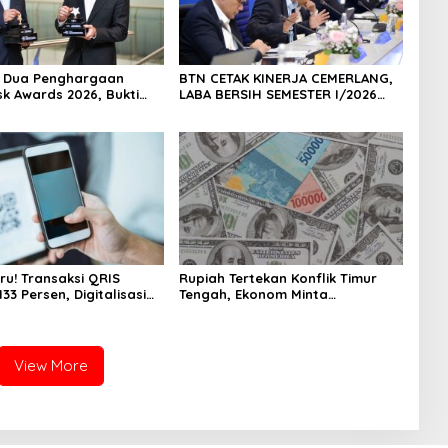
h Dua Penghargaan
BTN CETAK KINERJA CEMERLANG,
sk Awards 2026, Bukti
LABA BERSIH SEMESTER I/2026
masi Manajemen Risiko
MELESAT 40,8% DAN NPL TURUN
ar Internasional
JADI 2,99%
 Pertumbuhan
jutan
ru! Transaksi QRIS
Rupiah Tertekan Konflik Timur
33 Persen, Digitalisasi
Tengah, Ekonom Minta
 Kian Masif
Pemerintah Siapkan Langkah
Antisipasi Jangka Panjang
View More