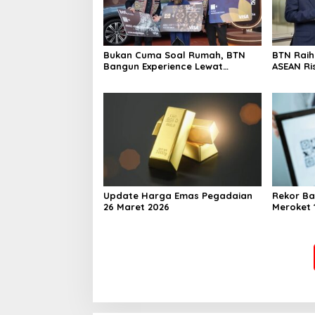
Bukan Cuma Soal Rumah, BTN
BTN Rai
Bangun Experience Lewat
ASEAN Ri
Fashion & Lifestyle
Transfor
Berstand
Perkuat
Berkelan
Update Harga Emas Pegadaian
Rekor Ba
26 Maret 2026
Meroket 1
Finansial