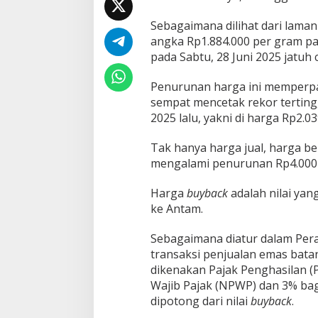
o
t
Sebagaimana dilihat dari lama
angka Rp1.884.000 per gram pad
pada Sabtu, 28 Juni 2025 jatuh
Penurunan harga ini memperpa
sempat mencetak rekor terting
2025 lalu, yakni di harga Rp2.0
Tak hanya harga jual, harga bel
mengalami penurunan Rp4.000 m
Harga
buyback
adalah nilai yan
ke Antam.
Sebagaimana diatur dalam Per
transaksi penjualan emas batan
dikenakan Pajak Penghasilan (
Wajib Pajak (NPWP) dan 3% bagi
dipotong dari nilai
buyback
.