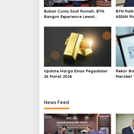
a
Bukan Cuma Soal Rumah, BTN
BTN Rai
t
Bangun Experience Lewat
ASEAN Ri
i
Fashion & Lifestyle
Transfor
Berstand
o
Perkuat
Berkelan
n
Update Harga Emas Pegadaian
Rekor Ba
26 Maret 2026
Meroket 1
Finansial
News Feed