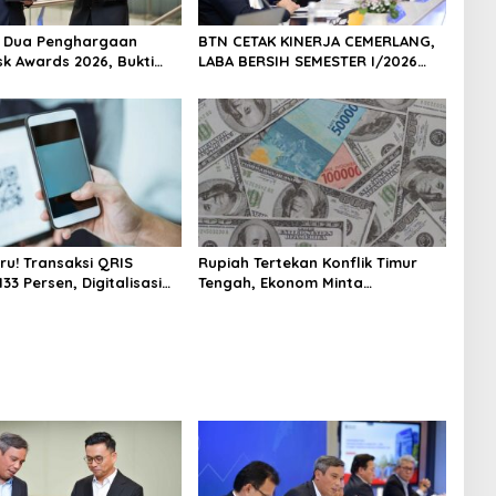
h Dua Penghargaan
BTN CETAK KINERJA CEMERLANG,
sk Awards 2026, Bukti
LABA BERSIH SEMESTER I/2026
masi Manajemen Risiko
MELESAT 40,8% DAN NPL TURUN
ar Internasional
JADI 2,99%
 Pertumbuhan
jutan
ru! Transaksi QRIS
Rupiah Tertekan Konflik Timur
33 Persen, Digitalisasi
Tengah, Ekonom Minta
 Kian Masif
Pemerintah Siapkan Langkah
Antisipasi Jangka Panjang