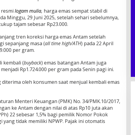
n resmi
logam mulia
,
harga emas sempat stabil di
a Minggu, 29 Juni 2025, setelah sehari sebelumnya,
 cukup tajam sebesar Rp23.000.
njang tren koreksi harga emas Antam setelah
gi sepanjang masa (
all time high/ATH
) pada 22 April
39.000 per gram.
i kembali (
buyback
) emas batangan Antam juga
enjadi Rp1.724.000 per gram pada Senin pagi ini.
g diterima oleh konsumen saat menjual kembali emas
aturan Menteri Keuangan (PMK) No. 34/PMK.10/2017,
gan ke Antam dengan nilai di atas Rp10 juta akan
PPh) 22 sebesar 1,5% bagi pemilik Nomor Pokok
 yang tidak memiliki NPWP. Pajak ini otomatis