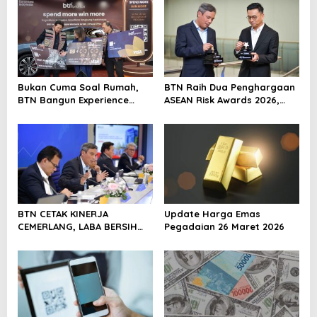
v
i
g
a
Bukan Cuma Soal Rumah,
BTN Raih Dua Penghargaan
t
BTN Bangun Experience
ASEAN Risk Awards 2026,
i
Lewat Fashion & Lifestyle
Bukti Transformasi
Manajemen Risiko
o
Berstandar Internasional
n
Perkuat Pertumbuhan
Berkelanjutan
BTN CETAK KINERJA
Update Harga Emas
CEMERLANG, LABA BERSIH
Pegadaian 26 Maret 2026
SEMESTER I/2026 MELESAT
40,8% DAN NPL TURUN JADI
2,99%