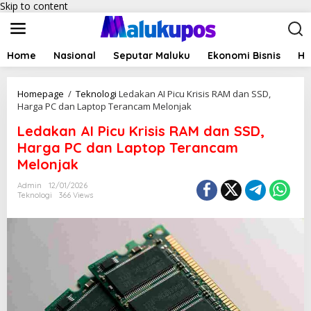
Skip to content
Home
Nasional
Seputar Maluku
Ekonomi Bisnis
Hu
Homepage
/
Teknologi
Ledakan AI Picu Krisis RAM dan SSD,
Harga PC dan Laptop Terancam Melonjak
Ledakan AI Picu Krisis RAM dan SSD,
Harga PC dan Laptop Terancam
Melonjak
Admin
12/01/2026
Teknologi
366 Views