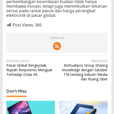
perkembangan kecerdasan buatan tidak hanya
membawa inovasi, tetapi juga menimbulkan tekanan
serius pada rantai pasok dan harga perangkat
elektronik di pasar global.
Post Views:
366
Follow Us
P
Previous post
Next post
Pasar Global Bergejolak,
Bertuahpos Group Sharing
o
Rupiah Berpotensi Menguat
Knowledge dengan Satsiber
s
Terhadap Dolar AS
TNI tentang Industri Media
dan Ruang Siber
t
n
Don't Miss
a
v
i