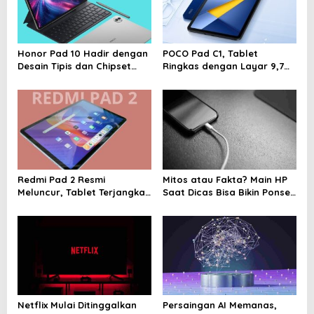
g
a
t
Honor Pad 10 Hadir dengan
POCO Pad C1, Tablet
i
Desain Tipis dan Chipset
Ringkas dengan Layar 9,7
Super Kencang
Inci dan Baterai 7.600 mAh
o
n
Redmi Pad 2 Resmi
Mitos atau Fakta? Main HP
Meluncur, Tablet Terjangkau
Saat Dicas Bisa Bikin Ponsel
dengan Layar Luas dan
Cepat Rusak
Performa Kencang
Netflix Mulai Ditinggalkan
Persaingan AI Memanas,