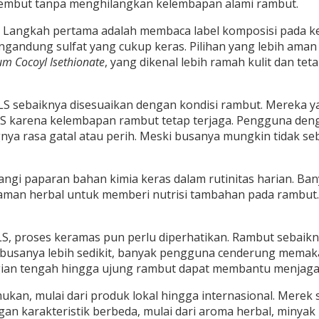
embut tanpa menghilangkan kelembapan alami rambut.
t. Langkah pertama adalah membaca label komposisi pada k
engandung sulfat yang cukup keras. Pilihan yang lebih am
um Cocoyl Isethionate
, yang dikenal lebih ramah kulit dan
S sebaiknya disesuaikan dengan kondisi rambut. Mereka ya
S karena kelembapan rambut tetap terjaga. Pengguna deng
gnya rasa gatal atau perih. Meski busanya mungkin tidak s
angi paparan bahan kimia keras dalam rutinitas harian. 
naman herbal untuk memberi nutrisi tambahan pada rambut. H
, proses keramas pun perlu diperhatikan. Rambut sebaikn
ena busanya lebih sedikit, banyak pengguna cenderung mema
 bagian tengah hingga ujung rambut dapat membantu menjag
n, mulai dari produk lokal hingga internasional. Merek se
 karakteristik berbeda, mulai dari aroma herbal, minyak 