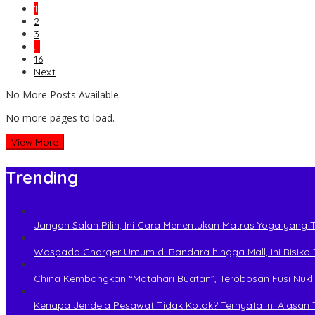
1
2
3
…
16
Next
No More Posts Available.
No more pages to load.
View More
Trending
Jangan Salah Pilih, Ini Cara Menentukan Matras Yoga yang 
Waspada Charger Umum di Bandara hingga Mall, Ini Risiko
China Kembangkan “Matahari Buatan”, Terobosan Fusi Nukli
Kenapa Jendela Pesawat Tidak Kotak? Ternyata Ini Alasan T