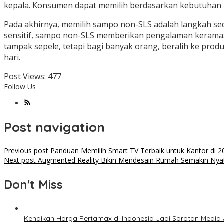
kepala. Konsumen dapat memilih berdasarkan kebutuhan r
Pada akhirnya, memilih sampo non-SLS adalah langkah se
sensitif, sampo non-SLS memberikan pengalaman keramas 
tampak sepele, tetapi bagi banyak orang, beralih ke pro
hari.
Post Views:
477
Follow Us
Post navigation
Previous post
Panduan Memilih Smart TV Terbaik untuk Kantor di 2
Next post
Augmented Reality Bikin Mendesain Rumah Semakin Nyata,
Don't Miss
Kenaikan Harga Pertamax di Indonesia Jadi Sorotan Medi