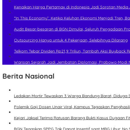
Kenaikan Harga Pertamax di Indonesia Jadi Sorotan Medi
“In This Economy”: Ketika Keluhan Ekonomi Menjadi Tren
Audit Besar-besaran di BGN Dimulai, Seluruh Pengadaan P
Outsourcing Hanya untuk 4 Pekerjaan, Selebihnya Dilarang
Telkom Tebar Dividen Rp21,9 Triliun, Tambah Aksi Buyback Rp
Warisan Sejarah Jadi Jembatan Diplomasi, Prabowo-Modi 
Berita Nasional
Ledakan Mortir Tewaskan 3 Warga Bandung Barat, Diduga 
Polemik Gaji Dosen Unair Viral, Kampus Tegaskan Penghasi
Kejari Jaksel Terima Ratusan Barang Bukti Kasus Dugaan Fi
BGN Tegaskan SPPG Tak Dapat Insentif saat MBG Libur: No 