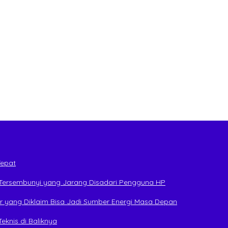
Tepat
 Tersembunyi yang Jarang Disadari Pengguna HP
r yang Diklaim Bisa Jadi Sumber Energi Masa Depan
eknis di Baliknya