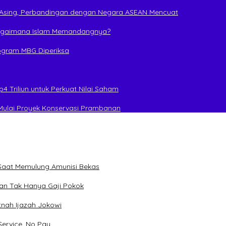
a Asing, Perbandingan dengan Negara ASEAN Mencuat
, Bagaimana Islam Memandangnya?
rogram MBG Diperiksa
4 Triliun untuk Perkuat Nilai Saham
Mulai Proyek Konservasi Prambanan
Saat Memulung Amunisi Bekas
lan Tak Hanya Gaji Pokok
tnah Ijazah Jokowi
Service, No Pay