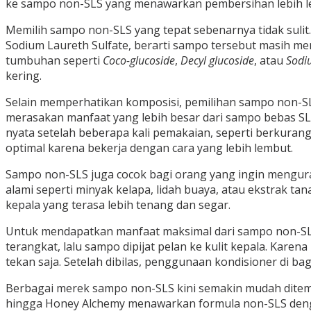
ke sampo non-SLS yang menawarkan pembersihan lebih l
Memilih sampo non-SLS yang tepat sebenarnya tidak suli
Sodium Laureth Sulfate, berarti sampo tersebut masih m
tumbuhan seperti
Coco-glucoside
,
Decyl glucoside
, atau
Sodi
kering.
Selain memperhatikan komposisi, pemilihan sampo non-SL
merasakan manfaat yang lebih besar dari sampo bebas SL
nyata setelah beberapa kali pemakaian, seperti berkuran
optimal karena bekerja dengan cara yang lebih lembut.
Sampo non-SLS juga cocok bagi orang yang ingin mengur
alami seperti minyak kelapa, lidah buaya, atau ekstrak ta
kepala yang terasa lebih tenang dan segar.
Untuk mendapatkan manfaat maksimal dari sampo non-SLS
terangkat, lalu sampo dipijat pelan ke kulit kepala. Kar
tekan saja. Setelah dibilas, penggunaan kondisioner di
Berbagai merek sampo non-SLS kini semakin mudah ditemuka
hingga Honey Alchemy menawarkan formula non-SLS dengan