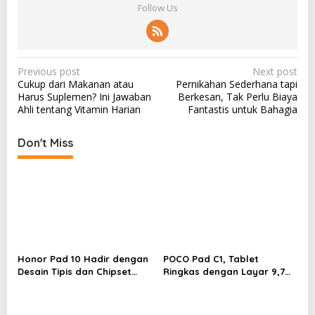
Follow Us
P
Previous post
Next post
Cukup dari Makanan atau
Pernikahan Sederhana tapi
o
Harus Suplemen? Ini Jawaban
Berkesan, Tak Perlu Biaya
s
Ahli tentang Vitamin Harian
Fantastis untuk Bahagia
t
Don't Miss
n
a
v
i
g
a
Honor Pad 10 Hadir dengan
POCO Pad C1, Tablet
t
Desain Tipis dan Chipset
Ringkas dengan Layar 9,7
i
Super Kencang
Inci dan Baterai 7.600 mAh
o