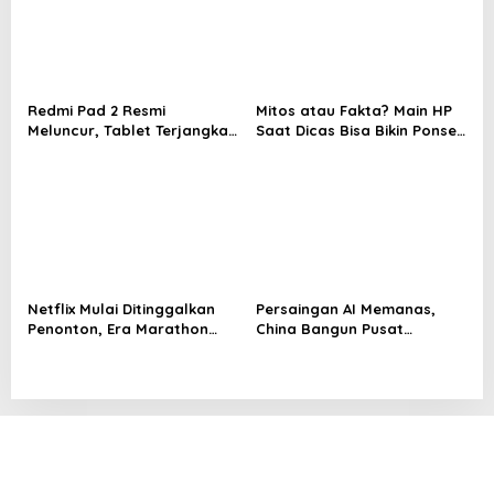
n
Redmi Pad 2 Resmi
Mitos atau Fakta? Main HP
Meluncur, Tablet Terjangkau
Saat Dicas Bisa Bikin Ponsel
dengan Layar Luas dan
Cepat Rusak
Performa Kencang
Netflix Mulai Ditinggalkan
Persaingan AI Memanas,
Penonton, Era Marathon
China Bangun Pusat
Series Disebut Mulai
Komputasi Super untuk
Berakhir
Latih Model Canggih