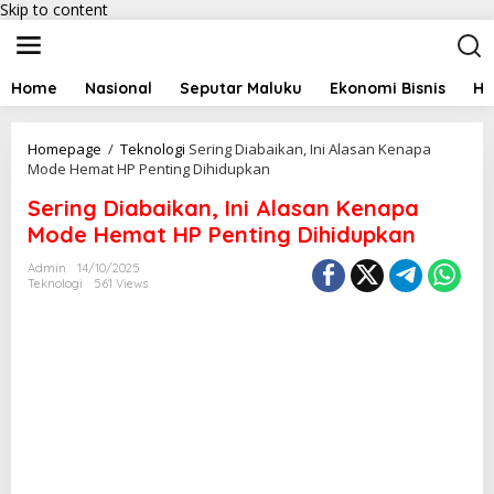
Skip to content
Home
Nasional
Seputar Maluku
Ekonomi Bisnis
Hu
Homepage
/
Teknologi
Sering Diabaikan, Ini Alasan Kenapa
Mode Hemat HP Penting Dihidupkan
Sering Diabaikan, Ini Alasan Kenapa
Mode Hemat HP Penting Dihidupkan
Admin
14/10/2025
Teknologi
561 Views