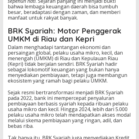
sepenuh hati
. Sejarah panjang ini menjadi bukti
bahwa lembaga keuangan daerah bisa tumbuh
besar, beradaptasi dengan zaman, dan memberi
manfaat untuk rakyat banyak.
BRK Syariah: Motor Penggerak
UMKM di Riau dan Kepri
Dalam menghadapi tantangan ekonomi dan
persaingan global, pelaku usaha mikro, kecil, dan
menengah (UMKM) di Riau dan Kepulauan Riau
(Kepri) tidak berjalan sendiri. BRK Syariah hadir
sebagai lokomotif keuangan yang bukan hanya
menyediakan pembiayaan, tetapi juga membangun
ekosistem yang ramah bagi pelaku UMKM.
Sejak resmi bertransformasi menjadi BRK Syariah
pada 2022, bank ini mempercepat penyaluran
pembiayaan berbasis syariah kepada ribuan pelaku
usaha mikro dan kecil. Hingga 2024, lebih dari 5.000
pelaku usaha mikro telah mendapatkan akses modal
melalui skema pembiayaan yang ringan, adil, dan
bebas riba.
Tak hanya itu, BRK Syariah juga menyediakan Kredit