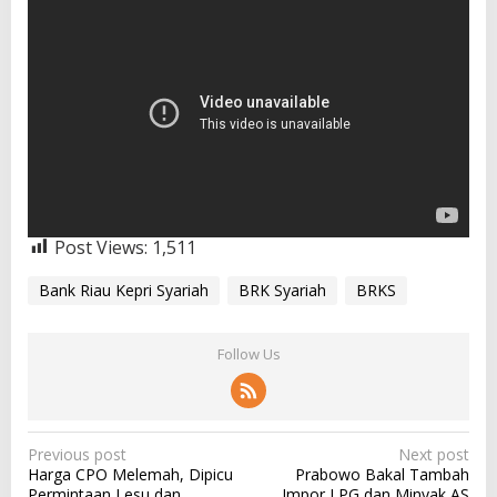
Post Views:
1,511
Bank Riau Kepri Syariah
BRK Syariah
BRKS
Follow Us
P
Previous post
Next post
Harga CPO Melemah, Dipicu
Prabowo Bakal Tambah
o
Permintaan Lesu dan
Impor LPG dan Minyak AS