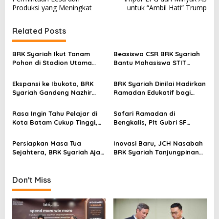
s
Produksi yang Meningkat
untuk “Ambil Hati” Trump
t
Related Posts
n
a
BRK Syariah Ikut Tanam
Beasiswa CSR BRK Syariah
v
Pohon di Stadion Utama
Bantu Mahasiswa STIT
Riau, Dukung Pelestarian
Mumtaz Karimun Wujudkan
i
Lingkungan Hidup
Cita-cita Pendidikan
Ekspansi ke Ibukota, BRK
BRK Syariah Dinilai Hadirkan
g
Syariah Gandeng Nazhir
Ramadan Edukatif bagi
a
Wakaf Warrior Kembangkan
Masyarakat Karimun
Wakaf Uang
t
Rasa Ingin Tahu Pelajar di
Safari Ramadan di
Kota Batam Cukup Tinggi,
Bengkalis, Plt Gubri SF
i
Edukasi BRK Syariah Sangat
Hariyanto Serahkan
Bermanfaat dan Inspiratif
Bantuan Kemitraan BRK
o
Persiapkan Masa Tua
Inovasi Baru, JCH Nasabah
Syariah di Desa Muara
Sejahtera, BRK Syariah Ajak
BRK Syariah Tanjungpinang
n
Basung
ASN di Natuna Tetap
Ikuti Praktik Manasik Haji
Produktif
Don't Miss