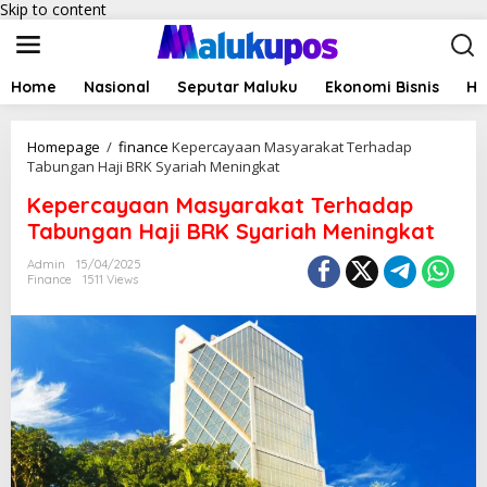
Skip to content
Home
Nasional
Seputar Maluku
Ekonomi Bisnis
Hu
Homepage
/
finance
Kepercayaan Masyarakat Terhadap
Tabungan Haji BRK Syariah Meningkat
Kepercayaan Masyarakat Terhadap
Tabungan Haji BRK Syariah Meningkat
Admin
15/04/2025
Finance
1511 Views