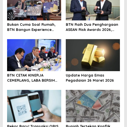
Bukan Cuma Soal Rumah,
BTN Raih Dua Penghargaan
BTN Bangun Experience
ASEAN Risk Awards 2026,
Lewat Fashion & Lifestyle
Bukti Transformasi
Manajemen Risiko
Berstandar Internasional
Perkuat Pertumbuhan
Berkelanjutan
BTN CETAK KINERJA
Update Harga Emas
CEMERLANG, LABA BERSIH
Pegadaian 26 Maret 2026
SEMESTER I/2026 MELESAT
40,8% DAN NPL TURUN JADI
2,99%
Rekor Baru! Transaksi QRIS
Rupiah Tertekan Konflik