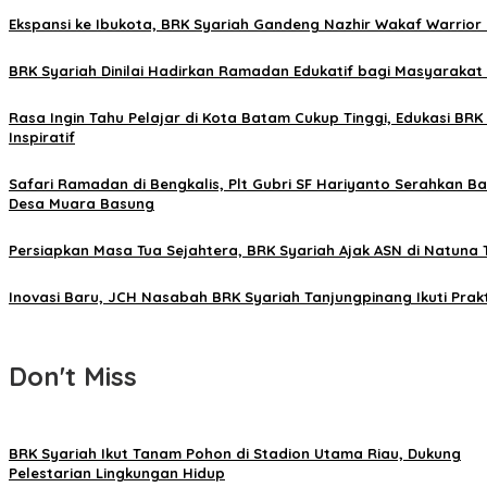
Ekspansi ke Ibukota, BRK Syariah Gandeng Nazhir Wakaf Warri
BRK Syariah Dinilai Hadirkan Ramadan Edukatif bagi Masyarakat
Rasa Ingin Tahu Pelajar di Kota Batam Cukup Tinggi, Edukasi BR
Inspiratif
Safari Ramadan di Bengkalis, Plt Gubri SF Hariyanto Serahkan B
Desa Muara Basung
Persiapkan Masa Tua Sejahtera, BRK Syariah Ajak ASN di Natuna 
Inovasi Baru, JCH Nasabah BRK Syariah Tanjungpinang Ikuti Prakt
Don't Miss
BRK Syariah Ikut Tanam Pohon di Stadion Utama Riau, Dukung
Pelestarian Lingkungan Hidup