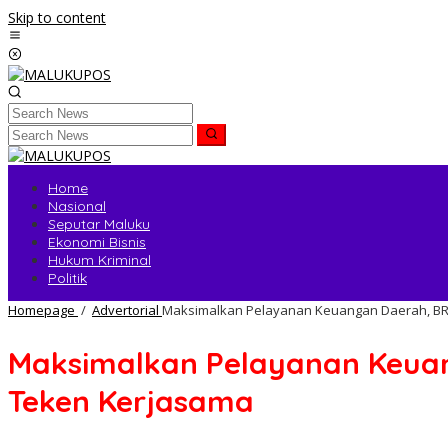
Skip to content
Home
Nasional
Seputar Maluku
Ekonomi Bisnis
Hukum Kriminal
Politik
Homepage
/
Advertorial
Maksimalkan Pelayanan Keuangan Daerah, B
Maksimalkan Pelayanan Keua
Teken Kerjasama