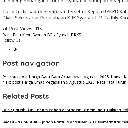
dan pengembangan ekonomi syariah di Kabupaten Kepul
Turut hadir pada kesempatan tersebut Kepala BPKPD Kabu
Divisi Sekretariat Perusahaan BRK Syariah T.M. Fadhly Kh
Post Views:
415
Bank Riau Kepri Syariah
BRK Syariah
BRKS
Follow Us
Post navigation
Previous post
Harga Batu Bara Acuan Awal Agustus 2025: Hanya Kalo
Next post
Harga Emas Pegadaian 5 Agustus 2025, Rata-rata Turun 
Related Posts
BRK Syariah Ikut Tanam Pohon di Stadion Utama Riau, Dukung Pe
Beasiswa CSR BRK Syariah Bantu Mahasiswa STIT Mumtaz Karimun