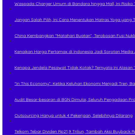
Waspada Charger Umum di Bandara hingga Mall, Ini Risiko
Jangan Salah Pilih, Ini Cara Menentukan Matras Yoga yang 
China Kembangkan “Matahari Buatan”, Terobosan Fusi Nukli
Kenaikan Harga Pertamax di Indonesia Jadi Sorotan Medi
Kenapa Jendela Pesawat Tidak Kotak? Ternyata Ini Alasan T
“In This Economy”: Ketika Keluhan Ekonomi Menjadi Tren
Audit Besar-besaran di BGN Dimulai, Seluruh Pengadaan P
Outsourcing Hanya untuk 4 Pekerjaan, Selebihnya Dilarang
Telkom Tebar Dividen Rp21,9 Triliun, Tambah Aksi Buyback Rp