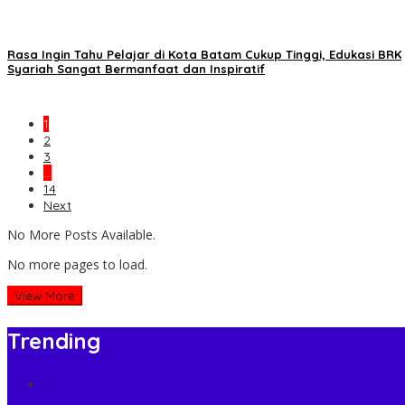
Rasa Ingin Tahu Pelajar di Kota Batam Cukup Tinggi, Edukasi BRK
Syariah Sangat Bermanfaat dan Inspiratif
1
2
3
…
14
Next
No More Posts Available.
No more pages to load.
View More
Trending