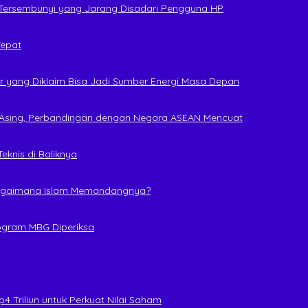
 Tersembunyi yang Jarang Disadari Pengguna HP
Tepat
r yang Diklaim Bisa Jadi Sumber Energi Masa Depan
a Asing, Perbandingan dengan Negara ASEAN Mencuat
eknis di Baliknya
, Bagaimana Islam Memandangnya?
rogram MBG Diperiksa
4 Triliun untuk Perkuat Nilai Saham