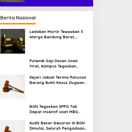
Berita Nasional
Ledakan Mortir Tewaskan 3
Warga Bandung Barat,
Diduga Saat Memulung
Amunisi Bekas
Polemik Gaji Dosen Unair
Viral, Kampus Tegaskan
Penghasilan Tak Hanya Gaji
Pokok
Kejari Jaksel Terima Ratusan
Barang Bukti Kasus Dugaan
Fitnah Ijazah Jokowi
BGN Tegaskan SPPG Tak
Dapat Insentif saat MBG
Libur: No Service, No Pay
Audit Besar-besaran di BGN
Dimulai, Seluruh Pengadaan