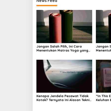
News Feed
Jangan Salah Pilih, Ini Cara
Jangan Sa
Menentukan Matras Yoga yang
Menentu
Tepat
Tepat
Kenapa Jendela Pesawat Tidak
“In This 
Kotak? Ternyata Ini Alasan Teknis
Keluhan 
di Baliknya
Bagaima
Memand