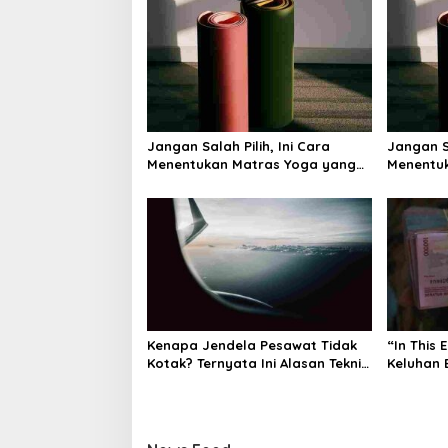
a
v
i
g
a
Jangan Salah Pilih, Ini Cara
Jangan Sa
t
Menentukan Matras Yoga yang
Menentu
i
Tepat
Tepat
o
n
Kenapa Jendela Pesawat Tidak
“In This 
Kotak? Ternyata Ini Alasan Teknis
Keluhan 
di Baliknya
Bagaima
Memand