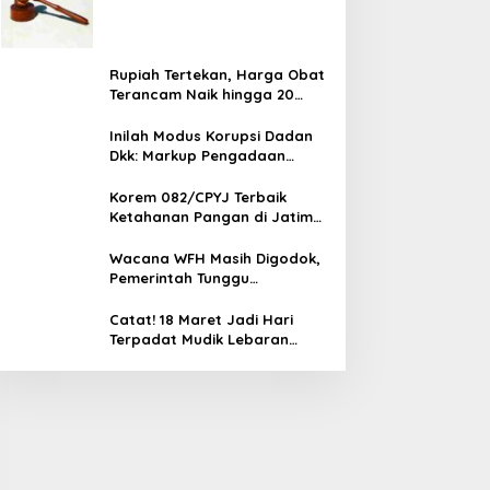
Program MBG Diperiksa
Rupiah Tertekan, Harga Obat
Terancam Naik hingga 20
Persen, Pemerintah Tetapkan
Batas Maksimal
Inilah Modus Korupsi Dadan
Dkk: Markup Pengadaan
Motor Listrik Rp 1 T, Sepatu,
Tablet
Korem 082/CPYJ Terbaik
Ketahanan Pangan di Jatim
Selatan, Babinsa Turun
Langsung ke Sawah
Wacana WFH Masih Digodok,
Pemerintah Tunggu
Keputusan Presiden Sebelum
Diumumkan
Catat! 18 Maret Jadi Hari
Terpadat Mudik Lebaran
2026, Arus Balik Memuncak 25
Maret