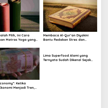
lah Pilih, Ini Cara
Membaca Al-Qur’an Diyakini
kan Matras Yoga yang
Bantu Redakan Stres dan
Tenangkan Pikiran
Lima Superfood Alami yang
Ternyata Sudah Dikenal Sejak
Zaman Nabi, Mudah Ditemukan
dan Kaya Manfaat
Economy”: Ketika
Ekonomi Menjadi Tren,
na Islam
angnya?