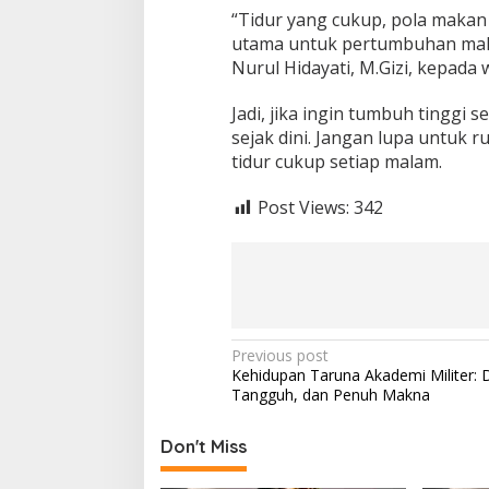
“Tidur yang cukup, pola makan s
utama untuk pertumbuhan maksima
Nurul Hidayati, M.Gizi, kepada 
Jadi, jika ingin tumbuh tinggi 
sejak dini. Jangan lupa untuk 
tidur cukup setiap malam.
Post Views:
342
P
Previous post
Kehidupan Taruna Akademi Militer: Di
o
Tangguh, dan Penuh Makna
s
t
Don't Miss
n