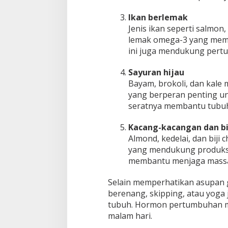
l
i
Ikan berlemak
n
Jenis ikan seperti salmo
y
lemak omega-3 yang memb
a
ini juga mendukung pert
Sayuran hijau
Bayam, brokoli, dan kale
yang berperan penting un
seratnya membantu tubuh 
Kacang-kacangan dan bij
Almond, kedelai, dan biji 
yang mendukung produksi
membantu menjaga massa 
Selain memperhatikan asupan g
berenang, skipping, atau yog
tubuh. Hormon pertumbuhan man
malam hari.