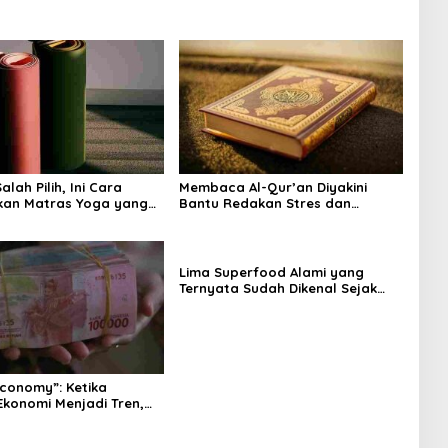
lah Pilih, Ini Cara
Membaca Al-Qur’an Diyakini
kan Matras Yoga yang
Bantu Redakan Stres dan
Tenangkan Pikiran
Lima Superfood Alami yang
Ternyata Sudah Dikenal Sejak
Zaman Nabi, Mudah Ditemukan
dan Kaya Manfaat
Economy”: Ketika
Ekonomi Menjadi Tren,
na Islam
angnya?