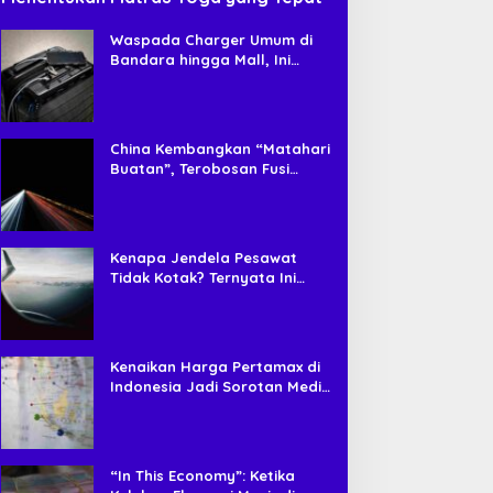
Waspada Charger Umum di
Bandara hingga Mall, Ini
Risiko Tersembunyi yang
Jarang Disadari Pengguna HP
China Kembangkan “Matahari
Buatan”, Terobosan Fusi
Nuklir yang Diklaim Bisa Jadi
Sumber Energi Masa Depan
Kenapa Jendela Pesawat
Tidak Kotak? Ternyata Ini
Alasan Teknis di Baliknya
Kenaikan Harga Pertamax di
Indonesia Jadi Sorotan Media
Asing, Perbandingan dengan
Negara ASEAN Mencuat
“In This Economy”: Ketika