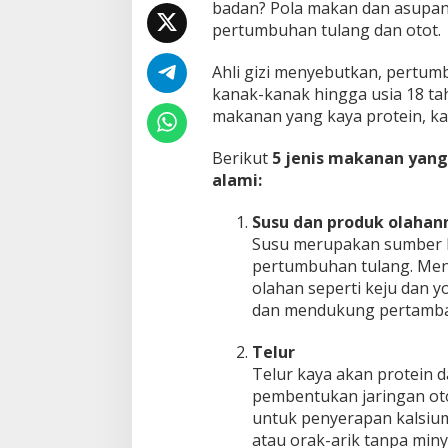
badan? Pola makan dan asupan
c
a
pertumbuhan tulang dan otot.
r
a
Ahli gizi menyebutkan, pertumb
A
kanak-kanak hingga usia 18 ta
l
makanan yang kaya protein, kal
a
m
i
Berikut
5 jenis makanan yan
,
alami:
I
n
Susu dan produk olahan
i
Susu merupakan sumber ka
P
e
pertumbuhan tulang. Meng
n
olahan seperti keju dan 
j
dan mendukung pertambah
e
l
Telur
a
s
Telur kaya akan protein
a
pembentukan jaringan oto
n
untuk penyerapan kalsium
A
atau orak-arik tanpa miny
h