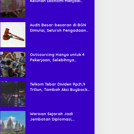
Keluhan Ekonomi Menjadi
Tren, Bagaimana Islam
Memandangnya?
Audit Besar-besaran di BGN
Dimulai, Seluruh Pengadaan
Program MBG Diperiksa
Outsourcing Hanya untuk 4
Pekerjaan, Selebihnya
Dilarang
Telkom Tebar Dividen Rp21,9
Triliun, Tambah Aksi Buyback
Rp4 Triliun untuk Perkuat Nilai
Saham
Warisan Sejarah Jadi
Jembatan Diplomasi,
Prabowo-Modi Mulai Proyek
Konservasi Prambanan