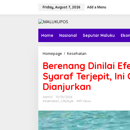
S
Add a Menu
k
Friday, August 7, 2026
i
p
t
o
c
Home
Nasional
Seputar Maluku
Ekon
o
n
t
Homepage
/
Kesehatan
B
e
e
n
Berenang Dinilai Ef
r
t
e
Syaraf Terjepit, I
n
a
Dianjurkan
n
g
D
Admin
15/01/2026
i
Kesehatan
,
Lifestyle
449 Views
n
i
l
a
i