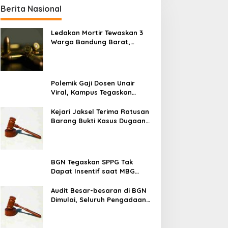
Berita Nasional
Ledakan Mortir Tewaskan 3
Warga Bandung Barat,
Diduga Saat Memulung
Amunisi Bekas
Polemik Gaji Dosen Unair
Viral, Kampus Tegaskan
Penghasilan Tak Hanya Gaji
Pokok
Kejari Jaksel Terima Ratusan
Barang Bukti Kasus Dugaan
Fitnah Ijazah Jokowi
BGN Tegaskan SPPG Tak
Dapat Insentif saat MBG
Libur: No Service, No Pay
Audit Besar-besaran di BGN
Dimulai, Seluruh Pengadaan
Program MBG Diperiksa