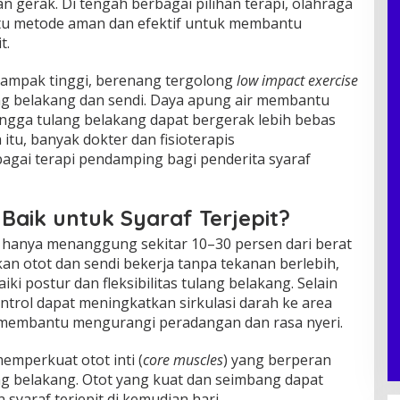
 gerak. Di tengah berbagai pilihan terapi, olahraga
satu metode aman dan efektif untuk membantu
t.
ampak tinggi, berenang tergolong
low impact exercise
ng belakang dan sendi. Daya apung air membantu
ngga tulang belakang dapat bergerak lebih bebas
itu, banyak dokter dan fisioterapis
gai terapi pendamping bagi penderita syaraf
aik untuk Syaraf Terjepit?
h hanya menanggung sekitar 10–30 persen dari berat
kan otot dan sendi bekerja tanpa tekanan berlebih,
 postur dan fleksibilitas tulang belakang. Selain
ntrol dapat meningkatkan sirkulasi darah ke area
a membantu mengurangi peradangan dan rasa nyeri.
emperkuat otot inti (
core muscles
) yang berperan
g belakang. Otot yang kuat dan seimbang dapat
yaraf terjepit di kemudian hari.