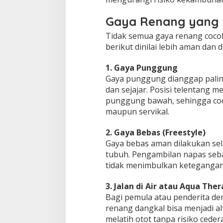
a
n
Gaya Renang yang 
D
i
Tidak semua gaya renang cocok
a
berikut dinilai lebih aman dan
n
j
1. Gaya Punggung
u
r
Gaya punggung dianggap paling
k
dan sejajar. Posisi telentang
a
punggung bawah, sehingga coco
n
maupun servikal.
2. Gaya Bebas (Freestyle)
Gaya bebas aman dilakukan sela
tubuh. Pengambilan napas seba
tidak menimbulkan ketegangan
3. Jalan di Air atau Aqua The
Bagi pemula atau penderita den
renang dangkal bisa menjadi a
melatih otot tanpa risiko cedera