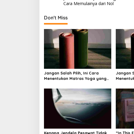
o
Cara Memulainya dari Nol
s
t
Don't Miss
n
a
v
i
g
a
Jangan Salah Pilih, Ini Cara
Jangan Sa
t
Menentukan Matras Yoga yang
Menentu
i
Tepat
Tepat
o
n
Kenapa Jendela Pesawat Tidak
“In This 