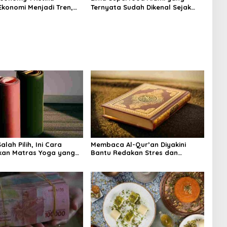
Ekonomi Menjadi Tren,
Ternyata Sudah Dikenal Sejak
na Islam
Zaman Nabi, Mudah Ditemukan
angnya?
dan Kaya Manfaat
lah Pilih, Ini Cara
Membaca Al-Qur’an Diyakini
kan Matras Yoga yang
Bantu Redakan Stres dan
Tenangkan Pikiran