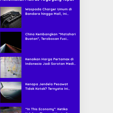
Waspada Charger Umum di
Bandara hingga Mall, Ini
Risiko Tersembunyi yang
Jarang Disadari Pengguna HP
China Kembangkan “Matahari
Buatan”, Terobosan Fusi
Nuklir yang Diklaim Bisa Jadi
Sumber Energi Masa Depan
Kenaikan Harga Pertamax di
Indonesia Jadi Sorotan Media
Asing, Perbandingan dengan
Negara ASEAN Mencuat
Kenapa Jendela Pesawat
Tidak Kotak? Ternyata Ini
Alasan Teknis di Baliknya
“In This Economy”: Ketika