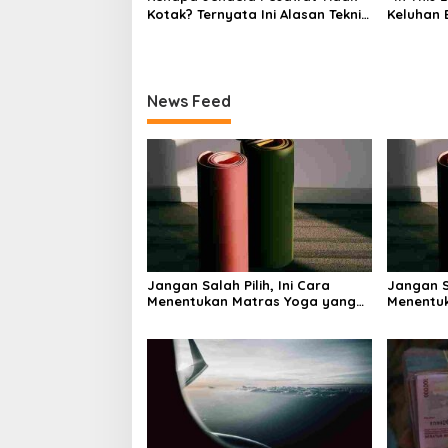
Kotak? Ternyata Ini Alasan Teknis
Keluhan 
di Baliknya
Bagaima
Memand
News Feed
Jangan Salah Pilih, Ini Cara
Jangan Sa
Menentukan Matras Yoga yang
Menentu
Tepat
Tepat