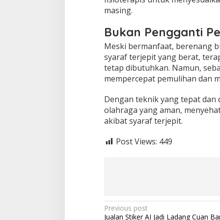
masing.
Bukan Pengganti P
Meski bermanfaat, berenang b
syaraf terjepit yang berat, tera
tetap dibutuhkan. Namun, seb
mempercepat pemulihan dan me
Dengan teknik yang tepat dan d
olahraga yang aman, menyehat
akibat syaraf terjepit.
Post Views:
449
P
Previous post
Jualan Stiker AI Jadi Ladang Cuan Ba