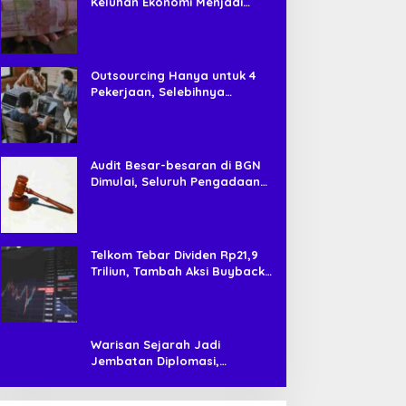
Keluhan Ekonomi Menjadi
Tren, Bagaimana Islam
Memandangnya?
Outsourcing Hanya untuk 4
Pekerjaan, Selebihnya
Dilarang
Audit Besar-besaran di BGN
Dimulai, Seluruh Pengadaan
Program MBG Diperiksa
Telkom Tebar Dividen Rp21,9
Triliun, Tambah Aksi Buyback
Rp4 Triliun untuk Perkuat Nilai
Saham
Warisan Sejarah Jadi
Jembatan Diplomasi,
Prabowo-Modi Mulai Proyek
Konservasi Prambanan