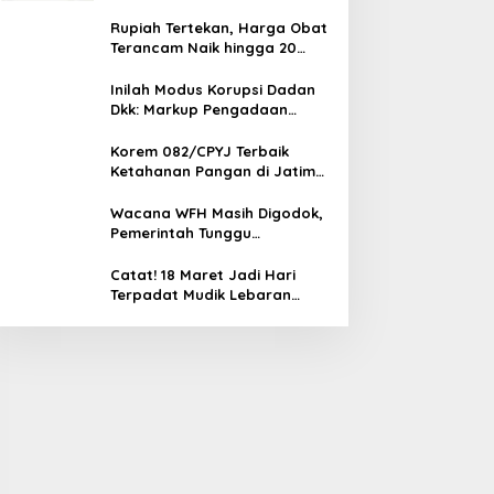
Rupiah Tertekan, Harga Obat
Terancam Naik hingga 20
Persen, Pemerintah Tetapkan
Batas Maksimal
Inilah Modus Korupsi Dadan
Dkk: Markup Pengadaan
Motor Listrik Rp 1 T, Sepatu,
Tablet
Korem 082/CPYJ Terbaik
Ketahanan Pangan di Jatim
Selatan, Babinsa Turun
Langsung ke Sawah
Wacana WFH Masih Digodok,
Pemerintah Tunggu
Keputusan Presiden Sebelum
Diumumkan
Catat! 18 Maret Jadi Hari
Terpadat Mudik Lebaran
2026, Arus Balik Memuncak 25
Maret