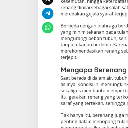
kesemutan, hingga keterbatasan
T
renang dinilai sebagai salah 
e
r
meredakan gejala syaraf terjepi
j
e
Berbeda dengan olahraga berd
p
yang minim tekanan pada tula
i
mengurangi beban tubuh, sehi
t
,
tanpa tekanan berlebih. Karena 
I
merekomendasikan renang seba
n
terjepit.
i
C
Mengapa Berenang B
a
r
Saat berada di dalam air, tubu
a
aslinya. Kondisi ini memungkin
y
a
sekaligus membantu memperbaiki
n
itu, gerakan renang yang terko
g
saraf yang tertekan, sehingg
A
m
Tak hanya itu, berenang juga m
a
n
penting dalam menopang tulan
d
mengurangi risiko kekambuhan s