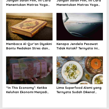
Jangan Salah Pilih, Ini Cara
Jangan Salah Pilih, Ini Cara
i
Menentukan Matras Yoga
Menentukan Matras Yoga
yang Tepat
yang Tepat
o
n
Membaca Al-Qur’an Diyakini
Kenapa Jendela Pesawat
Bantu Redakan Stres dan
Tidak Kotak? Ternyata Ini
Tenangkan Pikiran
Alasan Teknis di Baliknya
“In This Economy”: Ketika
Lima Superfood Alami yang
Keluhan Ekonomi Menjadi
Ternyata Sudah Dikenal
Tren, Bagaimana Islam
Sejak Zaman Nabi, Mudah
Memandangnya?
Ditemukan dan Kaya
Manfaat