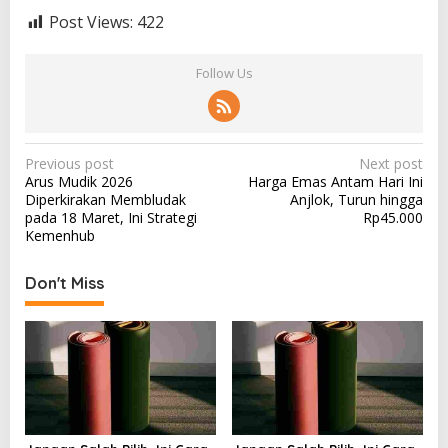
Post Views:
422
Follow Us
P
Previous post
Next post
Arus Mudik 2026
Harga Emas Antam Hari Ini
o
Diperkirakan Membludak
Anjlok, Turun hingga
s
pada 18 Maret, Ini Strategi
Rp45.000
Kemenhub
t
n
Don't Miss
a
v
i
g
a
t