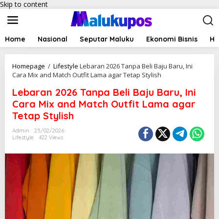
Skip to content
Home
Nasional
Seputar Maluku
Ekonomi Bisnis
Hu
Homepage
/
Lifestyle
Lebaran 2026 Tanpa Beli Baju Baru, Ini
Cara Mix and Match Outfit Lama agar Tetap Stylish
Lebaran 2026 Tanpa Beli Baju Baru, Ini
Cara Mix and Match Outfit Lama agar
Tetap Stylish
Admin
25/02/2026
Lifestyle
422 Views