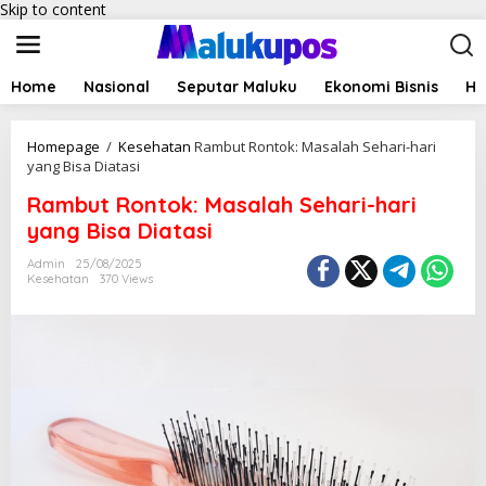
Skip to content
Home
Nasional
Seputar Maluku
Ekonomi Bisnis
Hu
Homepage
/
Kesehatan
Rambut Rontok: Masalah Sehari-hari
yang Bisa Diatasi
Rambut Rontok: Masalah Sehari-hari
yang Bisa Diatasi
Admin
25/08/2025
Kesehatan
370 Views