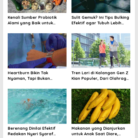
a
t
Kenali Sumber Probiotik
Sulit Gemuk? Ini Tips Bulking
i
Alami yang Baik untuk
Efektif agar Tubuh Lebih
Kesehatan Tubuh
Berisi
o
n
Heartburn Bikin Tak
Tren Lari di Kalangan Gen Z
Nyaman, Tapi Bukan
Kian Populer, Dari Olahraga
Penyebab Kematian
Jadi Gaya Hidup
Mendadak
Berenang Dinilai Efektif
Makanan yang Dianjurkan
Redakan Nyeri Syaraf
untuk Anak Saat Diare,