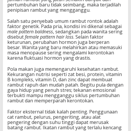
pertumbuhan baru tidak seimbang, maka terjadilah
penipisan rambut yang mengganggu.
Salah satu penyebab umum rambut rontok adalah
faktor genetik. Pada pria, kondisi ini dikenal sebagai
male pattern baldness
, sedangkan pada wanita sering
disebut
female pattern hair loss
. Selain faktor
keturunan, perubahan hormon juga berperan
besar. Wanita yang baru melahirkan atau memasuki
masa menopause sering mengalami kerontokan
karena fluktuasi hormon yang drastis.
Pola makan juga memengaruhi kesehatan rambut.
Kekurangan nutrisi seperti zat besi, protein, vitamin
B kompleks, vitamin D, dan zinc dapat membuat
rambut rapuh dan mudah patah. Begitu pula dengan
gaya hidup yang penuh stres; tekanan emosional
terbukti mampu mengganggu siklus pertumbuhan
rambut dan memperparah kerontokan.
Faktor eksternal tidak kalah penting. Penggunaan
cat rambut, pelurus, pengeriting, atau alat
pengering dengan suhu tinggi dapat merusak
batang rambut. Ikatan rambut yang terlalu kencang