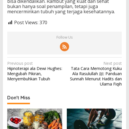
bisa dikendalikan. Rambut yang kuat dan sehat
bukan hanya soal penampilan, tetapi juga
mencerminkan tubuh yang terjaga kesehatannya.
Post Views:
370
Follow Us
P
Previous post
Next post
Hipnoterapi ala Dewi Hughes:
Tata Cara Memotong Kuku
o
Mengubah Pikiran,
Ala Rasulullah ﷺ: Panduan
s
Menyembuhkan Tubuh
Sunnah Menurut Hadits dan
Ulama Fiqih
t
n
Don't Miss
a
v
i
g